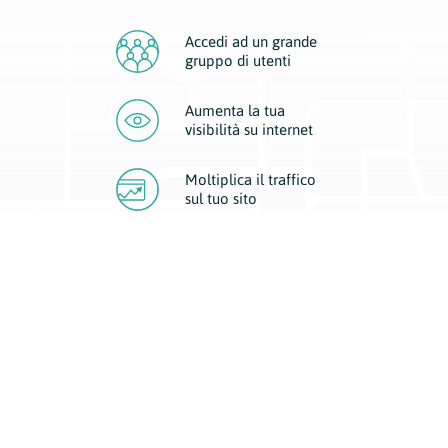
Accedi ad un grande
gruppo di utenti
Aumenta la tua
visibilità
su internet
Moltiplica il traffico
sul
tuo sito
Migliora la visibilità della tua attività con Geoplan.
Il nostro core business è costituito da due forme di comunicazione
d’eccellenza: cartacea e digitale. I progetti multimediali garantiscono ai
nostri inserzionisti una diffusione a 360° grazie a 4 canali di visibilità.
Affissioni, tascabili, web e mobile permettono ai nostri clienti di veicolare
il loro brand ad ogni tipologia di potenziale cliente.