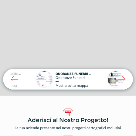
EMANUELE BOTTACIN OPERE EDILI
ONORANZE FUNEBRI - CASA FUNERARIA SAN MARCO
VATA
Onoranze Funebri
Edili
ulla mappa
Mostra sulla mappa
Most
Aderisci al Nostro Progetto!
La tua azienda presente nei nostri progetti cartografici esclusivi.