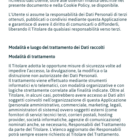
richiesto dall'Utente, oltre alle ulteriori finalità descritte nel
presente documento e nella Cookie Policy, se disponibile.
L'Utente si assume la responsabilità dei Dati Personali di terzi
ottenuti, pubblicati o condivisi mediante questa Applicazione
e garantisce di avere il diritto di comunicarli o diffonderli,
liberando il Titolare da qualsiasi responsabilità verso terzi.
Modalità e luogo del trattamento dei Dati raccolti
Modalità di trattamento
Il Titolare adotta le opportune misure di sicurezza volte ad
impedire l’accesso, la divulgazione, la modifica o la
distruzione non autorizzate dei Dati Personali.
Il trattamento viene effettuato mediante strumenti
informatici e/o telematici, con modalità organizzative e con
logiche strettamente correlate alle finalità indicate. Oltre al
Titolare, in alcuni casi, potrebbero avere accesso ai Dati altri
soggetti coinvolti nell’organizzazione di questa Applicazione
(personale amministrativo, commerciale, marketing, legali,
amministratori di sistema) ovvero soggetti esterni (come
fornitori di servizi tecnici terzi, corrieri postali, hosting
provider, società informatiche, agenzie di comunicazione)
nominati anche, se necessario, Responsabili del Trattamento
da parte del Titolare. L’elenco aggiornato dei Responsabili
potrà sempre essere richiesto al Titolare del Trattamento.