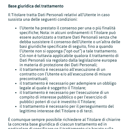
Base giuridica del trattamento
Il Titolare tratta Dati Personali relativi all’Utente in caso
sussista una delle seguenti condizioni:
l’Utente ha prestato il consenso per una o più finalità
specifiche; Nota: in alcuni ordinamenti il Titolare può
essere autorizzato a trattare Dati Personali senza che
debba sussistere il consenso dell’Utente o un’altra delle
basi giuridiche specificate di seguito, fino a quando
l’Utente non si opponga (“opt-out”) a tale trattamento.
Ciò non è tuttavia applicabile qualora il trattamento di
Dati Personali sia regolato dalla legislazione europea
in materia di protezione dei Dati Personali;
il trattamento è necessario all'esecuzione di un
contratto con l’Utente e/o all'esecuzione di misure
precontrattuali;
il trattamento è necessario per adempiere un obbligo
legale al quale è soggetto il Titolare;
il trattamento è necessario per l'esecuzione di un
compito di interesse pubblico o per l'esercizio di
pubblici poteri di cui è investito il Titolare;
il trattamento è necessario per il perseguimento del
legittimo interesse del Titolare o di terzi.
È comunque sempre possibile richiedere al Titolare di chiarire
la concreta base giuridica di ciascun trattamento ed in
particolare di specificare se il trattamento sia basato sulla