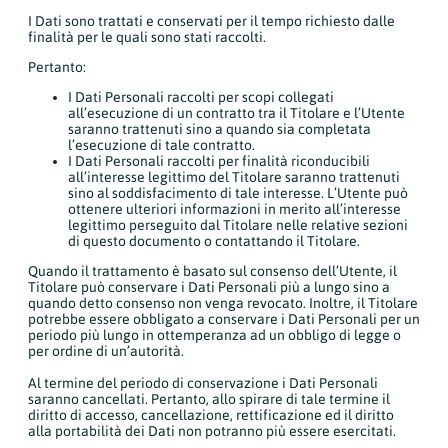
I Dati sono trattati e conservati per il tempo richiesto dalle
finalità per le quali sono stati raccolti.
Pertanto:
I Dati Personali raccolti per scopi collegati
all’esecuzione di un contratto tra il Titolare e l’Utente
saranno trattenuti sino a quando sia completata
l’esecuzione di tale contratto.
I Dati Personali raccolti per finalità riconducibili
all’interesse legittimo del Titolare saranno trattenuti
sino al soddisfacimento di tale interesse. L’Utente può
ottenere ulteriori informazioni in merito all’interesse
legittimo perseguito dal Titolare nelle relative sezioni
di questo documento o contattando il Titolare.
Quando il trattamento è basato sul consenso dell’Utente, il
Titolare può conservare i Dati Personali più a lungo sino a
quando detto consenso non venga revocato. Inoltre, il Titolare
potrebbe essere obbligato a conservare i Dati Personali per un
periodo più lungo in ottemperanza ad un obbligo di legge o
per ordine di un’autorità.
Al termine del periodo di conservazione i Dati Personali
saranno cancellati. Pertanto, allo spirare di tale termine il
diritto di accesso, cancellazione, rettificazione ed il diritto
alla portabilità dei Dati non potranno più essere esercitati.