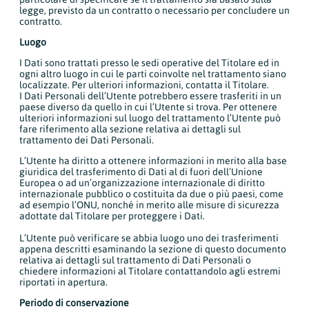
legge, previsto da un contratto o necessario per concludere un
contratto.
Luogo
I Dati sono trattati presso le sedi operative del Titolare ed in
ogni altro luogo in cui le parti coinvolte nel trattamento siano
localizzate. Per ulteriori informazioni, contatta il Titolare.
I Dati Personali dell’Utente potrebbero essere trasferiti in un
paese diverso da quello in cui l’Utente si trova. Per ottenere
ulteriori informazioni sul luogo del trattamento l’Utente può
fare riferimento alla sezione relativa ai dettagli sul
trattamento dei Dati Personali.
L’Utente ha diritto a ottenere informazioni in merito alla base
giuridica del trasferimento di Dati al di fuori dell’Unione
Europea o ad un’organizzazione internazionale di diritto
internazionale pubblico o costituita da due o più paesi, come
ad esempio l’ONU, nonché in merito alle misure di sicurezza
adottate dal Titolare per proteggere i Dati.
L’Utente può verificare se abbia luogo uno dei trasferimenti
appena descritti esaminando la sezione di questo documento
relativa ai dettagli sul trattamento di Dati Personali o
chiedere informazioni al Titolare contattandolo agli estremi
riportati in apertura.
Periodo di conservazione