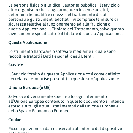
La persona fisica o giuridica, l'autorità pubblica, il servizio o
altro organismo che, singolarmente o insieme ad altri,
determina le finalità e i mezzi del trattamento di dati
personali e gli strumenti adottati, ivi comprese le misure di
sicurezza relative al funzionamento ed alla fruizione di
questa Applicazione. Il Titolare del Trattamento, salvo quanto
diversamente specificato, è il titolare di questa Applicazione.
Questa Applicazione
Lo strumento hardware o software mediante il quale sono
raccolti e trattati i Dati Personali degli Utenti.
Servizio
Il Servizio fornito da questa Applicazione così come definito
nei relativi termini (se presenti) su questo sito/applicazione.
Unione Europea (o UE)
Salvo ove diversamente specificato, ogni riferimento
all’Unione Europea contenuto in questo documento si intende
esteso a tutti gli attuali stati membri dell’Unione Europea e
dello Spazio Economico Europeo.
Cookie
Piccola porzione di dati conservata all'interno del dispositivo