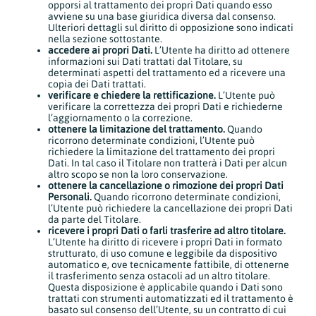
opporsi al trattamento dei propri Dati quando esso
avviene su una base giuridica diversa dal consenso.
Ulteriori dettagli sul diritto di opposizione sono indicati
nella sezione sottostante.
accedere ai propri Dati.
L’Utente ha diritto ad ottenere
informazioni sui Dati trattati dal Titolare, su
determinati aspetti del trattamento ed a ricevere una
copia dei Dati trattati.
verificare e chiedere la rettificazione.
L’Utente può
verificare la correttezza dei propri Dati e richiederne
l’aggiornamento o la correzione.
ottenere la limitazione del trattamento.
Quando
ricorrono determinate condizioni, l’Utente può
richiedere la limitazione del trattamento dei propri
Dati. In tal caso il Titolare non tratterà i Dati per alcun
altro scopo se non la loro conservazione.
ottenere la cancellazione o rimozione dei propri Dati
Personali.
Quando ricorrono determinate condizioni,
l’Utente può richiedere la cancellazione dei propri Dati
da parte del Titolare.
ricevere i propri Dati o farli trasferire ad altro titolare.
L’Utente ha diritto di ricevere i propri Dati in formato
strutturato, di uso comune e leggibile da dispositivo
automatico e, ove tecnicamente fattibile, di ottenerne
il trasferimento senza ostacoli ad un altro titolare.
Questa disposizione è applicabile quando i Dati sono
trattati con strumenti automatizzati ed il trattamento è
basato sul consenso dell’Utente, su un contratto di cui