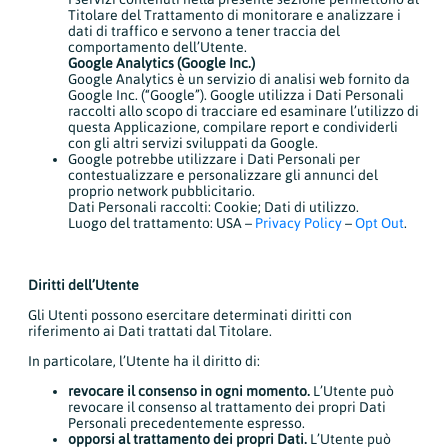
Titolare del Trattamento di monitorare e analizzare i
dati di traffico e servono a tener traccia del
comportamento dell’Utente.
Google Analytics (Google Inc.)
Google Analytics è un servizio di analisi web fornito da
Google Inc. (“Google”). Google utilizza i Dati Personali
raccolti allo scopo di tracciare ed esaminare l’utilizzo di
questa Applicazione, compilare report e condividerli
con gli altri servizi sviluppati da Google.
Google potrebbe utilizzare i Dati Personali per
contestualizzare e personalizzare gli annunci del
proprio network pubblicitario.
Dati Personali raccolti: Cookie; Dati di utilizzo.
Luogo del trattamento: USA –
Privacy Policy
–
Opt Out
.
Diritti dell’Utente
Gli Utenti possono esercitare determinati diritti con
riferimento ai Dati trattati dal Titolare.
In particolare, l’Utente ha il diritto di:
revocare il consenso in ogni momento.
L’Utente può
revocare il consenso al trattamento dei propri Dati
Personali precedentemente espresso.
opporsi al trattamento dei propri Dati.
L’Utente può