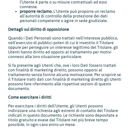
l’Utente è parte o su misure contrattuali ad esso
connesse.
proporre reclamo.
L’Utente può proporre un reclamo
all’autorità di controllo della protezione dei dati
personali competente o agire in sede giudiziale.
Dettagli sul diritto di opposizione
Quando i Dati Personali sono trattati nell’interesse pubblico,
nell’esercizio di pubblici poteri di cui è investito il Titolare
oppure per perseguire un interesse legittimo del Titolare, gli
Utenti hanno diritto ad opporsi al trattamento per motivi
connessi alla loro situazione particolare.
Si fa presente agli Utenti che, ove i loro Dati fossero trattati
con finalità di marketing diretto, possono opporsi al
trattamento senza fornire alcuna motivazione. Per scoprire se
il Titolare tratti dati con finalità di marketing diretto gli Utenti
possono fare riferimento alle rispettive sezioni di questo
documento.
Come esercitare i diritti
Per esercitare i diritti dell’Utente, gli Utenti possono
indirizzare una richiesta agli estremi di contatto del Titolare
indicati in questo documento. Le richieste sono depositate a
titolo gratuito e evase dal Titolare nel più breve tempo
possibile, in ogni caso entro un mese.