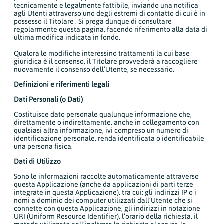
tecnicamente e legalmente fattibile, inviando una notifica
agli Utenti attraverso uno degli estremi di contatto di cui è in
possesso il Titolare . Si prega dunque di consultare
regolarmente questa pagina, facendo riferimento alla data di
ultima modifica indicata in fondo.
Qualora le modifiche interessino trattamenti la cui base
giuridica è il consenso, il Titolare provvederà a raccogliere
nuovamente il consenso dell’Utente, se necessario.
Definizioni e riferimenti legali
Dati Personali (o Dati)
Costituisce dato personale qualunque informazione che,
direttamente o indirettamente, anche in collegamento con
qualsiasi altra informazione, ivi compreso un numero di
identificazione personale, renda identificata o identificabile
una persona fisica.
Dati di Utilizzo
Sono le informazioni raccolte automaticamente attraverso
questa Applicazione (anche da applicazioni di parti terze
integrate in questa Applicazione), tra cui: gli indirizzi IP o i
nomi a dominio dei computer utilizzati dall’Utente che si
connette con questa Applicazione, gli indirizzi in notazione
URI (Uniform Resource Identifier), l’orario della richiesta, il