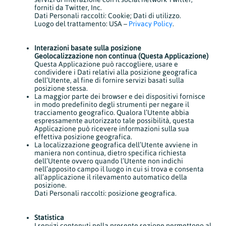
forniti da Twitter, Inc.
Dati Personali raccolti: Cookie; Dati di utilizzo.
Luogo del trattamento: USA –
Privacy Policy
.
Interazioni basate sulla posizione
Geolocalizzazione non continua (Questa Applicazione)
Questa Applicazione può raccogliere, usare e
condividere i Dati relativi alla posizione geografica
dell’Utente, al fine di fornire servizi basati sulla
posizione stessa.
La maggior parte dei browser e dei dispositivi fornisce
in modo predefinito degli strumenti per negare il
tracciamento geografico. Qualora l’Utente abbia
espressamente autorizzato tale possibilità, questa
Applicazione può ricevere informazioni sulla sua
effettiva posizione geografica.
La localizzazione geografica dell’Utente avviene in
maniera non continua, dietro specifica richiesta
dell’Utente ovvero quando l’Utente non indichi
nell’apposito campo il luogo in cui si trova e consenta
all’applicazione il rilevamento automatico della
posizione.
Dati Personali raccolti: posizione geografica.
Statistica
I servizi contenuti nella presente sezione permettono al