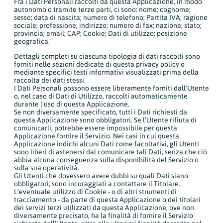
Fra i Dati Personali raccolti da questa Applicazione, in modo
autonomo o tramite terze parti, ci sono: nome; cognome;
sesso; data di nascita; numero di telefono; Partita IVA; ragione
sociale; professione; indirizzo; numero di fax; nazione; stato;
provincia; email; CAP; Cookie; Dati di utilizzo; posizione
geografica.
Dettagli completi su ciascuna tipologia di dati raccolti sono
forniti nelle sezioni dedicate di questa privacy policy o
mediante specifici testi informativi visualizzati prima della
raccolta dei dati stessi.
I Dati Personali possono essere liberamente forniti dall'Utente
o, nel caso di Dati di Utilizzo, raccolti automaticamente
durante l'uso di questa Applicazione.
Se non diversamente specificato, tutti i Dati richiesti da
questa Applicazione sono obbligatori. Se l’Utente rifiuta di
comunicarli, potrebbe essere impossibile per questa
Applicazione fornire il Servizio. Nei casi in cui questa
Applicazione indichi alcuni Dati come facoltativi, gli Utenti
sono liberi di astenersi dal comunicare tali Dati, senza che ciò
abbia alcuna conseguenza sulla disponibilità del Servizio o
sulla sua operatività.
Gli Utenti che dovessero avere dubbi su quali Dati siano
obbligatori, sono incoraggiati a contattare il Titolare.
L’eventuale utilizzo di Cookie - o di altri strumenti di
tracciamento - da parte di questa Applicazione o dei titolari
dei servizi terzi utilizzati da questa Applicazione, ove non
diversamente precisato, ha la finalità di fornire il Servizio