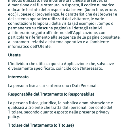
metodo utilizzato nell’inoltrare la richiesta al server, la
dimensione del file ottenuto in risposta, il codice numerico
indicante lo stato della risposta dal server (buon fine, errore,
ecc.) il paese di provenienza, le caratteristiche del browser e
del sistema operativo utilizzati dal visitatore, le varie
connotazioni temporali della visita (ad esempio il tempo di
permanenza su ciascuna pagina) e i dettagli relativi
all’itinerario seguito all’interno dell’Applicazione, con
particolare riferimento alla sequenza delle pagine consultate,
ai parametri relativi al sistema operativo e all’ambiente
informatico dell’Utente.
Utente
L'individuo che utilizza questa Applicazione che, salvo ove
diversamente specificato, coincide con l'Interessato.
Interessato
La persona fisica cui si riferiscono i Dati Personali.
Responsabile del Trattamento (o Responsabile)
La persona fisica, giuridica, la pubblica amministrazione e
qualsiasi altro ente che tratta dati personali per conto del
Titolare, secondo quanto esposto nella presente privacy
policy.
Titolare del Trattamento (o Titolare)