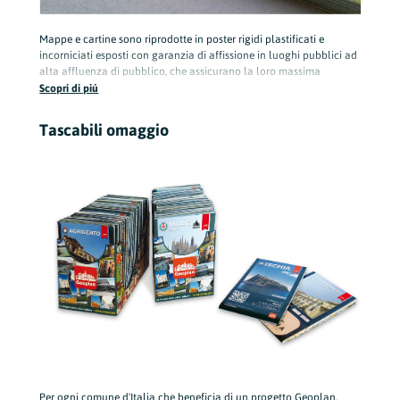
Mappe e cartine sono riprodotte in poster rigidi plastificati e
incorniciati esposti con garanzia di affissione in luoghi pubblici ad
alta affluenza di pubblico, che assicurano la loro massima
visibilità, per es.: municipio, centri commerciali, uffici turistici, stadio
Scopri di piú
comunale, ed altri luoghi molto frequentati.
Tascabili omaggio
Per ogni comune d'Italia che beneficia di un progetto Geoplan,