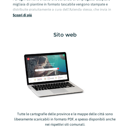
migliaia di piantine in formato tascabile vengono stampate e
distribuite gratuitamente a cura dell'Azienda stessa, che invia in
zona proprio personale specializzato (distribuzione certificata).
Scopri di piú
Ogni progetto prevede la diffusione di mappe tascabili allargata a
decine di luoghi pubblici ove le cartine sono offerte gratuitamente
negli appositi espositori: alla cittadinanza, ai turisti, ecc.
Sito web
Tutte le cartografie delle province e le mappe delle città sono
liberamente scaricabili in formato PDF, e spesso disponibili anche
nei rispettivi siti comunali.