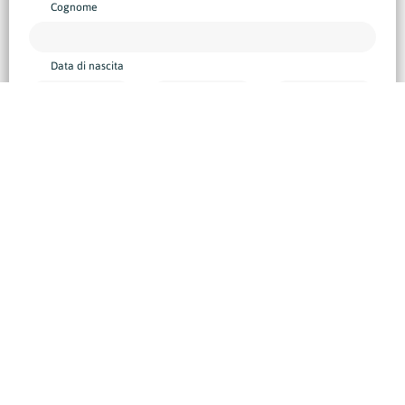
Cognome
Data di nascita
Sesso
Femminile
Maschile
I tuoi Contatti
Telefono
E-mail
Indirizzo