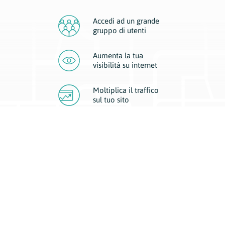
Accedi ad un grande
gruppo di utenti
Aumenta la tua
visibilità
su internet
Moltiplica il traffico
sul
tuo sito
Migliora la visibilità della tua attività con Geoplan.
Il nostro core business è costituito da due forme di comunicazione
d’eccellenza: cartacea e digitale. I progetti multimediali garantiscono ai
nostri inserzionisti una diffusione a 360° grazie a 4 canali di visibilità.
Affissioni, tascabili, web e mobile permettono ai nostri clienti di veicolare
il loro brand ad ogni tipologia di potenziale cliente.