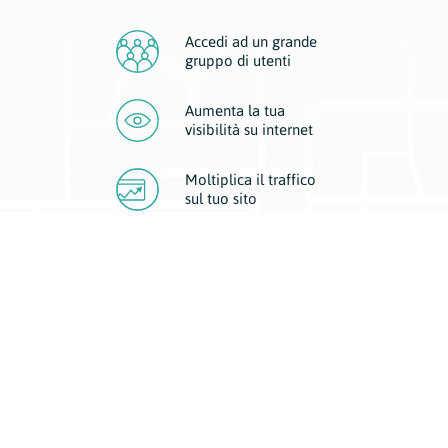
Accedi ad un grande
gruppo di utenti
Aumenta la tua
visibilità
su internet
Moltiplica il traffico
sul
tuo sito
Migliora la visibilità della tua attività con Geoplan.
Il nostro core business è costituito da due forme di comunicazione
d’eccellenza: cartacea e digitale. I progetti multimediali garantiscono ai
nostri inserzionisti una diffusione a 360° grazie a 4 canali di visibilità.
Affissioni, tascabili, web e mobile permettono ai nostri clienti di veicolare
il loro brand ad ogni tipologia di potenziale cliente.