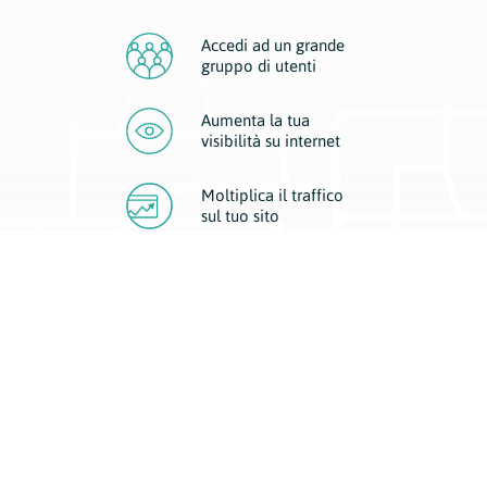
Accedi ad un grande
gruppo di utenti
Aumenta la tua
visibilità
su internet
Moltiplica il traffico
sul
tuo sito
Migliora la visibilità della tua attività con Geoplan.
Il nostro core business è costituito da due forme di comunicazione
d’eccellenza: cartacea e digitale. I progetti multimediali garantiscono ai
nostri inserzionisti una diffusione a 360° grazie a 4 canali di visibilità.
Affissioni, tascabili, web e mobile permettono ai nostri clienti di veicolare
il loro brand ad ogni tipologia di potenziale cliente.