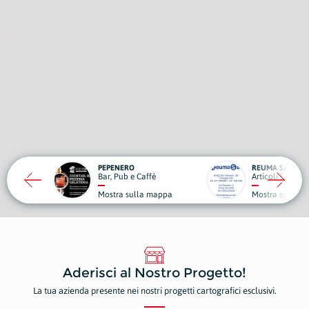
EPENERO
REUMA SAN
SE
ar, Pub e Caffè
Articoli Sanitari
Ab
ostra sulla mappa
Mostra sulla mappa
Mo
Aderisci al Nostro Progetto!
La tua azienda presente nei nostri progetti cartografici esclusivi.