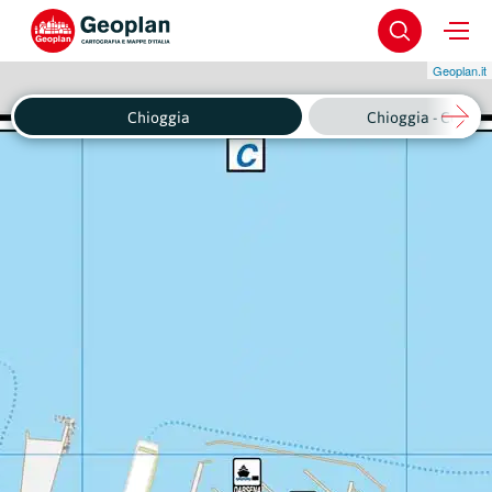
Geoplan.it
Chioggia
Chioggia - Centro 