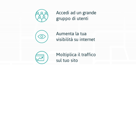
Accedi ad un grande
gruppo di utenti
Aumenta la tua
visibilità
su internet
Moltiplica il traffico
sul
tuo sito
Migliora la visibilità della tua attività con Geoplan.
Il nostro core business è costituito da due forme di comunicazione
d’eccellenza: cartacea e digitale. I progetti multimediali garantiscono ai
nostri inserzionisti una diffusione a 360° grazie a 4 canali di visibilità.
Affissioni, tascabili, web e mobile permettono ai nostri clienti di veicolare
il loro brand ad ogni tipologia di potenziale cliente.