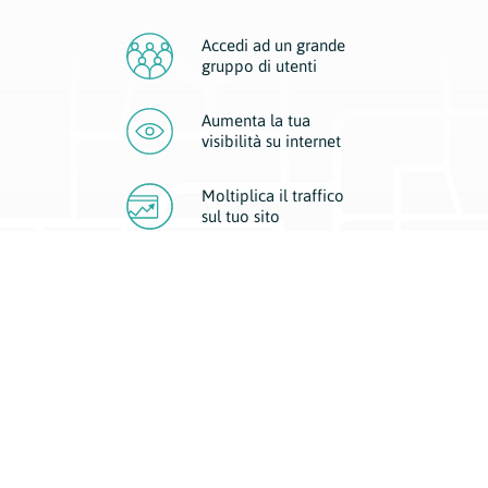
Accedi ad un grande
gruppo di utenti
Aumenta la tua
visibilità
su internet
Moltiplica il traffico
sul
tuo sito
Migliora la visibilità della tua attività con Geoplan.
Il nostro core business è costituito da due forme di comunicazione
d’eccellenza: cartacea e digitale. I progetti multimediali garantiscono ai
nostri inserzionisti una diffusione a 360° grazie a 4 canali di visibilità.
Affissioni, tascabili, web e mobile permettono ai nostri clienti di veicolare
il loro brand ad ogni tipologia di potenziale cliente.