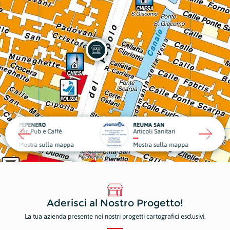
ERO
REUMA SAN
SERVIZ
ub e Caffè
Articoli Sanitari
Abbigl
a sulla mappa
Mostra sulla mappa
Mostr
Aderisci al Nostro Progetto!
La tua azienda presente nei nostri progetti cartografici esclusivi.