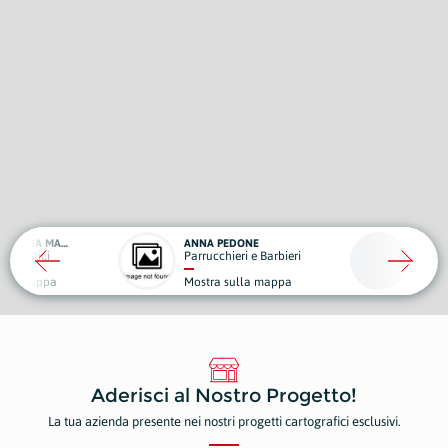
DOTT.SSA SIMONA MANTA
ANNA PEDONE
JACK'N
cialistici
Parrucchieri e Barbieri
Bar, P
ulla mappa
Mostra sulla mappa
Mostr
Aderisci al Nostro Progetto!
La tua azienda presente nei nostri progetti cartografici esclusivi.