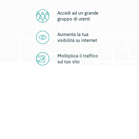
Accedi ad un grande
gruppo di utenti
Aumenta la tua
visibilità
su internet
Moltiplica il traffico
sul
tuo sito
Migliora la visibilità della tua attività con Geoplan.
Il nostro core business è costituito da due forme di comunicazione
d’eccellenza: cartacea e digitale. I progetti multimediali garantiscono ai
nostri inserzionisti una diffusione a 360° grazie a 4 canali di visibilità.
Affissioni, tascabili, web e mobile permettono ai nostri clienti di veicolare
il loro brand ad ogni tipologia di potenziale cliente.