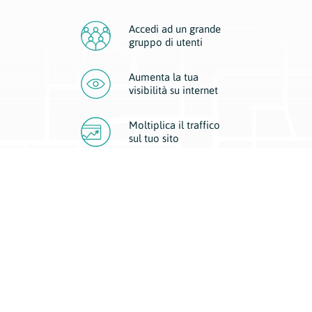
Accedi ad un grande
gruppo di utenti
Aumenta la tua
visibilità
su internet
Moltiplica il traffico
sul
tuo sito
Migliora la visibilità della tua attività con Geoplan.
Il nostro core business è costituito da due forme di comunicazione
d’eccellenza: cartacea e digitale. I progetti multimediali garantiscono ai
nostri inserzionisti una diffusione a 360° grazie a 4 canali di visibilità.
Affissioni, tascabili, web e mobile permettono ai nostri clienti di veicolare
il loro brand ad ogni tipologia di potenziale cliente.