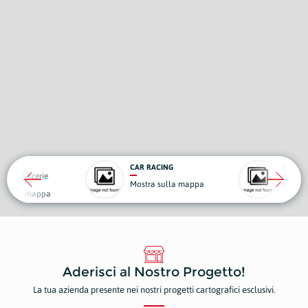
ALLE
CAR RACING
SECON
anti e Pizzerie
Mostra sulla mappa
Mostr
a sulla mappa
Aderisci al Nostro Progetto!
La tua azienda presente nei nostri progetti cartografici esclusivi.