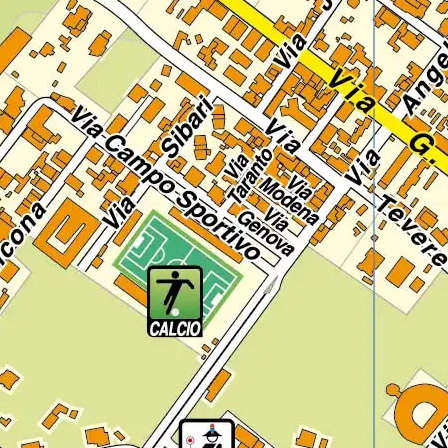
Regione
Sicilia
Regione
Toscana
Regione
Trentino-Alto Adige
Regione
Umbria
Regione
Valle d'Aosta
Regione
Veneto
Regione