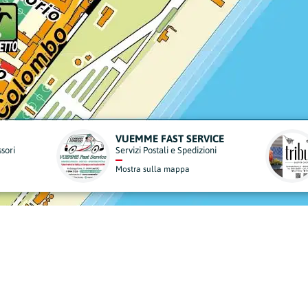
VICE
TRIBULA SUSHI & CUCINA
ioni
Ristoranti e Pizzerie
Mostra sulla mappa
derisci al Nostro Progett