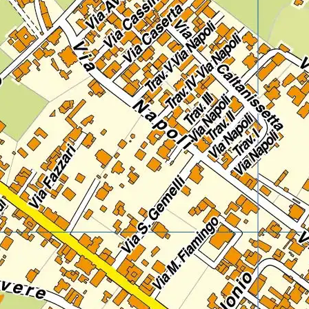
Lazio
Regione
Liguria
Regione
Lombardia
Regione
Marche
Regione
Molise
Regione
Piemonte
Regione
Puglia
Regione
Sardegna