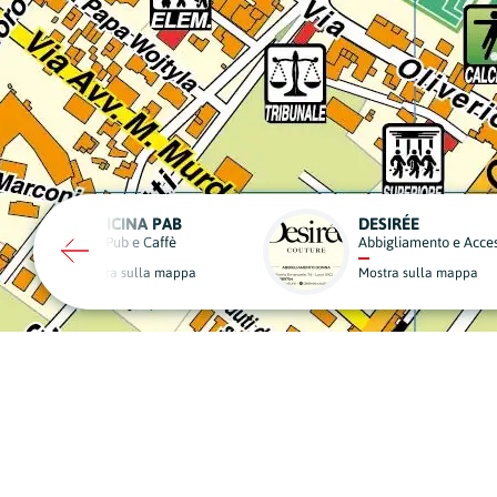
DESIRÉE
VUEMME FAST SER
Abbigliamento e Accessori
Servizi Postali e Spediz
Mostra sulla mappa
Mostra sulla mappa
A