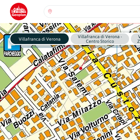
Seleziona una regione:
Abruzzo
Villafranca di Verona -
Regione
Villafranca di Verona
Centro Storico
Z
Basilicata
Regione
Calabria
Regione
Campania
Regione
Emilia Romagna
Regione
Friuli-Venezia Giulia
Regione