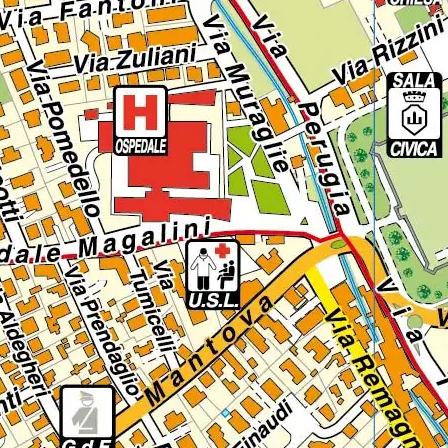
Regione
Sicilia
Regione
Toscana
Regione
Trentino-Alto Adige
Regione
Umbria
Regione
Valle d'Aosta
Regione
Veneto
Regione