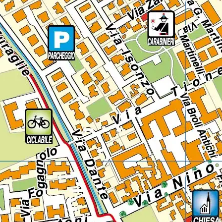
Lazio
Regione
Liguria
Regione
Lombardia
Regione
Marche
Regione
Molise
Regione
Piemonte
Regione
Puglia
Regione
Sardegna