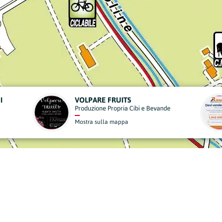
RONCASA
 Bevande
Agenzie Immobiliari
Mostra sulla mappa
derisci al Nostro Progett