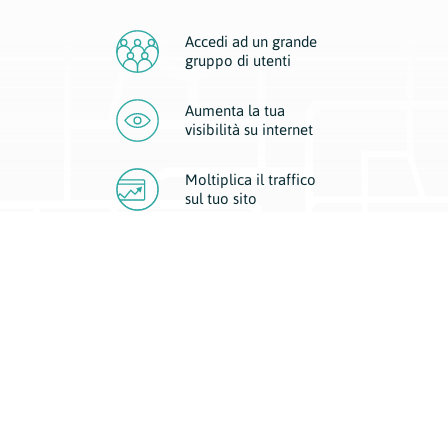
Accedi ad un grande
gruppo di utenti
Aumenta la tua
visibilità
su internet
Moltiplica il traffico
sul
tuo sito
Migliora la visibilità della tua attività con Geoplan.
Il nostro core business è costituito da due forme di comunicazione
d’eccellenza: cartacea e digitale. I progetti multimediali garantiscono ai
nostri inserzionisti una diffusione a 360° grazie a 4 canali di visibilità.
Affissioni, tascabili, web e mobile permettono ai nostri clienti di veicolare
il loro brand ad ogni tipologia di potenziale cliente.