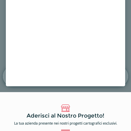
IA DI GALCETI
DSL COSTRUZIONI
CARRO
cie
Edilizia
Carroz
 sulla mappa
Mostra sulla mappa
Mostr
Aderisci al Nostro Progetto!
La tua azienda presente nei nostri progetti cartografici esclusivi.