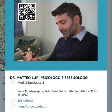
DR. MATTEO LUPI PSICOLOGO E SESSUOLOGO
Medici Specialistici
SHARE
Viale Montegrappa, 149 - Zona Viale della Repubblica, Prato
Est (PO)
STRAD.
isti
388 4380252
:
nti
https://psicologolupi.it