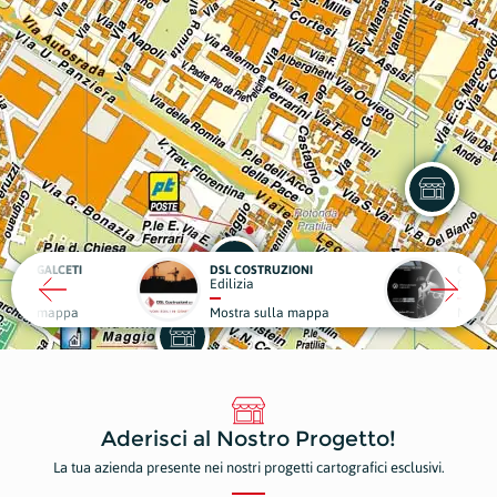
IA DI GALCETI
DSL COSTRUZIONI
CARRO
cie
Edilizia
Carroz
 sulla mappa
Mostra sulla mappa
Mostr
Aderisci al Nostro Progetto!
La tua azienda presente nei nostri progetti cartografici esclusivi.