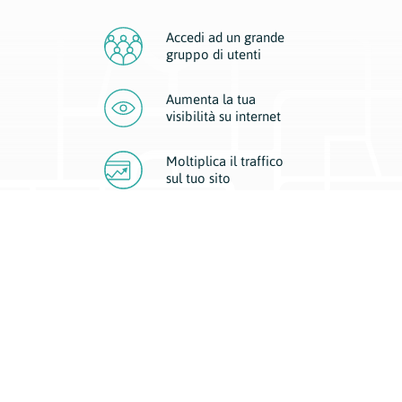
Accedi ad un grande
gruppo di utenti
Aumenta la tua
visibilità
su internet
Moltiplica il traffico
sul
tuo sito
Migliora la visibilità della tua attività con Geoplan.
Il nostro core business è costituito da due forme di comunicazione
d’eccellenza: cartacea e digitale. I progetti multimediali garantiscono ai
nostri inserzionisti una diffusione a 360° grazie a 4 canali di visibilità.
Affissioni, tascabili, web e mobile permettono ai nostri clienti di veicolare
il loro brand ad ogni tipologia di potenziale cliente.