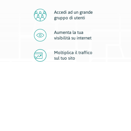
Accedi ad un grande
gruppo di utenti
Aumenta la tua
visibilità
su internet
Moltiplica il traffico
sul
tuo sito
Migliora la visibilità della tua attività con Geoplan.
Il nostro core business è costituito da due forme di comunicazione
d’eccellenza: cartacea e digitale. I progetti multimediali garantiscono ai
nostri inserzionisti una diffusione a 360° grazie a 4 canali di visibilità.
Affissioni, tascabili, web e mobile permettono ai nostri clienti di veicolare
il loro brand ad ogni tipologia di potenziale cliente.