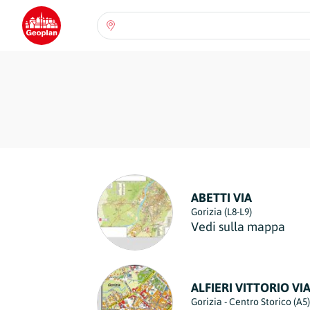
Seleziona una regione:
Abruzzo
Regione
Basilicata
Regione
Calabria
Regione
Campania
ABETTI VIA
Regione
Gorizia (L8-L9)
Vedi sulla mappa
Emilia Romagna
Regione
Friuli-Venezia Giulia
ALFIERI VITTORIO VI
Regione
Gorizia - Centro Storico (A5)