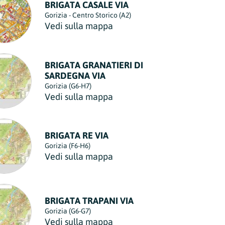
BRIGATA CASALE VIA
Torre del Greco
Paderno Dugnano
Gorizia - Centro Storico (A2)
Comune
Comune
nella provincia di Napoli
nella provincia di Milano
Vedi sulla mappa
Villaricca
Parabiago
Comune
Comune
nella provincia di Napoli
nella provincia di Milano
BRIGATA GRANATIERI DI
Volla
Paullo
SARDEGNA VIA
Comune
Comune
nella provincia di Napoli
nella provincia di Milano
Gorizia (G6-H7)
Vedi sulla mappa
Pero
Comune
nella provincia di Milano
Peschiera Borromeo
BRIGATA RE VIA
Comune
nella provincia di Milano
Gorizia (F6-H6)
Vedi sulla mappa
Pioltello
Comune
nella provincia di Milano
Rescaldina
BRIGATA TRAPANI VIA
Comune
nella provincia di Milano
Gorizia (G6-G7)
Vedi sulla mappa