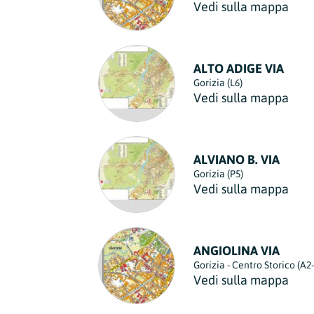
Vedi sulla mappa
Lazio
Regione
Liguria
Regione
ALTO ADIGE VIA
Gorizia (L6)
Lombardia
Vedi sulla mappa
Regione
Marche
Regione
ALVIANO B. VIA
Gorizia (P5)
Molise
Vedi sulla mappa
Regione
Piemonte
Regione
ANGIOLINA VIA
Puglia
Gorizia - Centro Storico (A2
Regione
Vedi sulla mappa
Sardegna