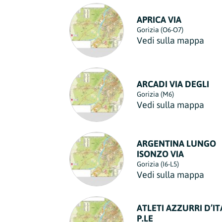
Regione
APRICA VIA
Sicilia
Gorizia (O6-O7)
Regione
Vedi sulla mappa
Toscana
Regione
Trentino-Alto Adige
ARCADI VIA DEGLI
Regione
Gorizia (M6)
Vedi sulla mappa
Umbria
Regione
Valle d'Aosta
ARGENTINA LUNGO
Regione
ISONZO VIA
Gorizia (I6-L5)
Veneto
Vedi sulla mappa
Regione
ATLETI AZZURRI D’IT
P.LE