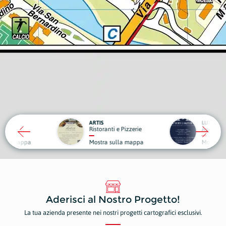
ARTIS
LUXURY LAKE VIEW
Ristoranti e Pizzerie
Agenzie Immobiliari
C
Mostra sulla mappa
Mostra sulla mappa
M
Aderisci al Nostro Progetto!
La tua azienda presente nei nostri progetti cartografici esclusivi.