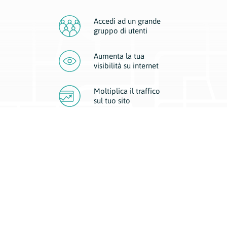
Accedi ad un grande
gruppo di utenti
Aumenta la tua
visibilità
su internet
Moltiplica il traffico
sul
tuo sito
Migliora la visibilità della tua attività con Geoplan.
Il nostro core business è costituito da due forme di comunicazione
d’eccellenza: cartacea e digitale. I progetti multimediali garantiscono ai
nostri inserzionisti una diffusione a 360° grazie a 4 canali di visibilità.
Affissioni, tascabili, web e mobile permettono ai nostri clienti di veicolare
il loro brand ad ogni tipologia di potenziale cliente.