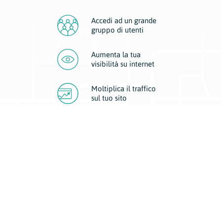
Accedi ad un grande
gruppo di utenti
Aumenta la tua
visibilità
su internet
Moltiplica il traffico
sul
tuo sito
Migliora la visibilità della tua attività con Geoplan.
Il nostro core business è costituito da due forme di comunicazione
d’eccellenza: cartacea e digitale. I progetti multimediali garantiscono ai
nostri inserzionisti una diffusione a 360° grazie a 4 canali di visibilità.
Affissioni, tascabili, web e mobile permettono ai nostri clienti di veicolare
il loro brand ad ogni tipologia di potenziale cliente.