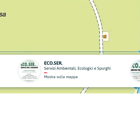
ECO.SER.
rghi
Servizi Ambientali, Ecologici e Spurghi
Mostra sulla mappa
derisci al Nostro Progett