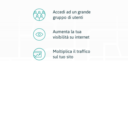
Accedi ad un grande
gruppo di utenti
Aumenta la tua
visibilità
su internet
Moltiplica il traffico
sul
tuo sito
Migliora la visibilità della tua attività con Geoplan.
Il nostro core business è costituito da due forme di comunicazione
d’eccellenza: cartacea e digitale. I progetti multimediali garantiscono ai
nostri inserzionisti una diffusione a 360° grazie a 4 canali di visibilità.
Affissioni, tascabili, web e mobile permettono ai nostri clienti di veicolare
il loro brand ad ogni tipologia di potenziale cliente.