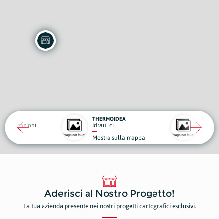
THERMOIDEA
PANIF
e Manutenzioni
Idraulici
Panific
Mostra sulla mappa
Mostr
Aderisci al Nostro Progetto!
La tua azienda presente nei nostri progetti cartografici esclusivi.