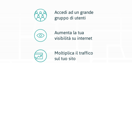
Accedi ad un grande
gruppo di utenti
Aumenta la tua
visibilità
su internet
Moltiplica il traffico
sul
tuo sito
Migliora la visibilità della tua attività con Geoplan.
Il nostro core business è costituito da due forme di comunicazione
d’eccellenza: cartacea e digitale. I progetti multimediali garantiscono ai
nostri inserzionisti una diffusione a 360° grazie a 4 canali di visibilità.
Affissioni, tascabili, web e mobile permettono ai nostri clienti di veicolare
il loro brand ad ogni tipologia di potenziale cliente.