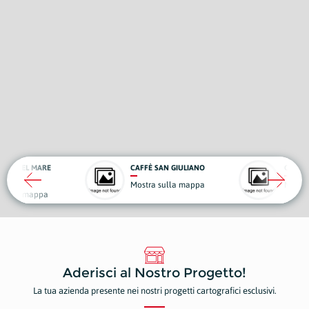
OSCO DEL MARE
CAFFÈ SAN GIULIANO
OTTIC
rie
Mostra sulla mappa
Mostr
 sulla mappa
Aderisci al Nostro Progetto!
La tua azienda presente nei nostri progetti cartografici esclusivi.