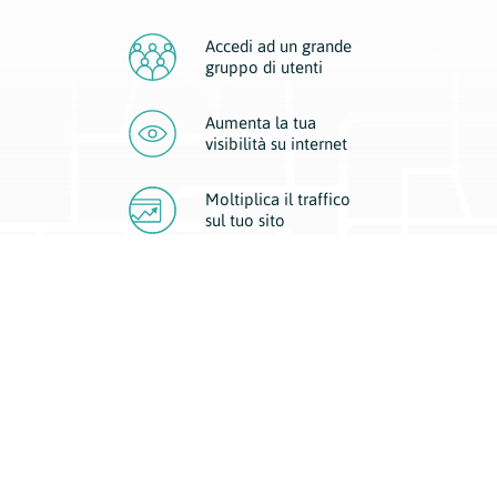
Accedi ad un grande
gruppo di utenti
Aumenta la tua
visibilità
su internet
Moltiplica il traffico
sul
tuo sito
Migliora la visibilità della tua attività con Geoplan.
Il nostro core business è costituito da due forme di comunicazione
d’eccellenza: cartacea e digitale. I progetti multimediali garantiscono ai
nostri inserzionisti una diffusione a 360° grazie a 4 canali di visibilità.
Affissioni, tascabili, web e mobile permettono ai nostri clienti di veicolare
il loro brand ad ogni tipologia di potenziale cliente.