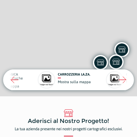
GICA
CARROZZERIA LA.ZA.
CARTOLERIA 
udoteche
Mostra sulla mappa
Mostra sulla
mappa
Aderisci al Nostro Progetto!
La tua azienda presente nei nostri progetti cartografici esclusivi.