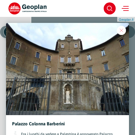
Geoplan.it
Comune
Centro Storico
Palazzo Colonna Barberini
Fra i luoghi da vedere a Palestrina è annoverato Palazzo