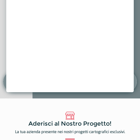
MB MIRKO E BETTA
a sulla mappa
Mostra sulla mappa
Mostr
Aderisci al Nostro Progetto!
La tua azienda presente nei nostri progetti cartografici esclusivi.