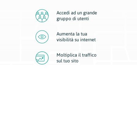
Accedi ad un grande
gruppo di utenti
Aumenta la tua
visibilità
su internet
Moltiplica il traffico
sul
tuo sito
Migliora la visibilità della tua attività con Geoplan.
Il nostro core business è costituito da due forme di comunicazione
d’eccellenza: cartacea e digitale. I progetti multimediali garantiscono ai
nostri inserzionisti una diffusione a 360° grazie a 4 canali di visibilità.
Affissioni, tascabili, web e mobile permettono ai nostri clienti di veicolare
il loro brand ad ogni tipologia di potenziale cliente.