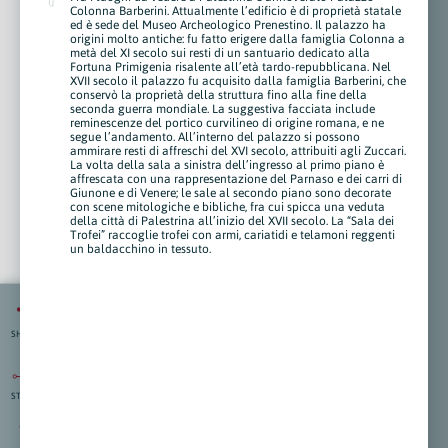
Colonna Barberini. Attualmente l’edificio è di proprietà statale
ed è sede del Museo Archeologico Prenestino. Il palazzo ha
origini molto antiche: fu fatto erigere dalla famiglia Colonna a
metà del XI secolo sui resti di un santuario dedicato alla
Fortuna Primigenia risalente all’età tardo-repubblicana. Nel
XVII secolo il palazzo fu acquisito dalla famiglia Barberini, che
conservò la proprietà della struttura fino alla fine della
seconda guerra mondiale. La suggestiva facciata include
reminescenze del portico curvilineo di origine romana, e ne
segue l’andamento. All’interno del palazzo si possono
ammirare resti di affreschi del XVI secolo, attribuiti agli Zuccari.
La volta della sala a sinistra dell’ingresso al primo piano è
affrescata con una rappresentazione del Parnaso e dei carri di
Giunone e di Venere; le sale al secondo piano sono decorate
con scene mitologiche e bibliche, fra cui spicca una veduta
della città di Palestrina all’inizio del XVII secolo. La “Sala dei
Trofei” raccoglie trofei con armi, cariatidi e telamoni reggenti
un baldacchino in tessuto.
SHARE
STRAD.
isti
:
nti