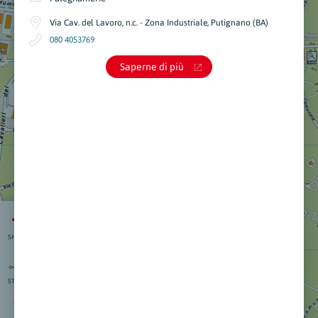
Via Cav. del Lavoro, n.c. - Zona Industriale, Putignano (BA)
080 4053769
Saperne di più
SHARE
STRAD.
isti
:
nti