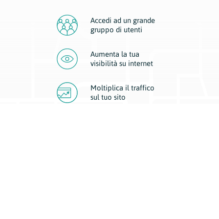
Accedi ad un grande
gruppo di utenti
Aumenta la tua
visibilità
su internet
Moltiplica il traffico
sul
tuo sito
Migliora la visibilità della tua attività con Geoplan.
Il nostro core business è costituito da due forme di comunicazione
d’eccellenza: cartacea e digitale. I progetti multimediali garantiscono ai
nostri inserzionisti una diffusione a 360° grazie a 4 canali di visibilità.
Affissioni, tascabili, web e mobile permettono ai nostri clienti di veicolare
il loro brand ad ogni tipologia di potenziale cliente.