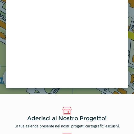
MONTELEONE SERVIZI IMMOBILIARI
L.P.L
li per la Casa
Agenzie Immobiliari
Fale
Mostra sulla mappa
Most
Aderisci al Nostro Progetto!
La tua azienda presente nei nostri progetti cartografici esclusivi.