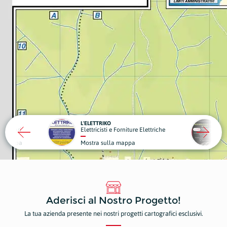
TAY2.0
L'ELETTRIKO
obiliari
Elettricisti e Forniture Elettriche
G
la mappa
Mostra sulla mappa
M
Aderisci al Nostro Progetto!
La tua azienda presente nei nostri progetti cartografici esclusivi.