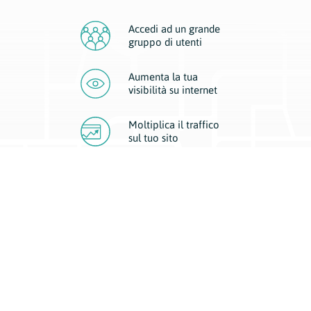
Accedi ad un grande
gruppo di utenti
Aumenta la tua
visibilità
su internet
Moltiplica il traffico
sul
tuo sito
Migliora la visibilità della tua attività con Geoplan.
Il nostro core business è costituito da due forme di comunicazione
d’eccellenza: cartacea e digitale. I progetti multimediali garantiscono ai
nostri inserzionisti una diffusione a 360° grazie a 4 canali di visibilità.
Affissioni, tascabili, web e mobile permettono ai nostri clienti di veicolare
il loro brand ad ogni tipologia di potenziale cliente.