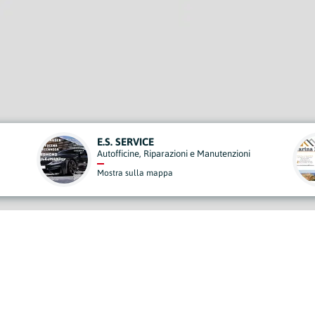
MARINA IMMOBILIARE
zioni
Agenzie Immobiliari
Mostra sulla mappa
derisci al Nostro Progett