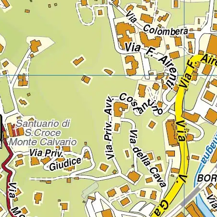
Regione
Sicilia
Regione
Toscana
Regione
Trentino-Alto Adige
Regione
Umbria
Regione
Valle d'Aosta
Regione
Veneto
Regione