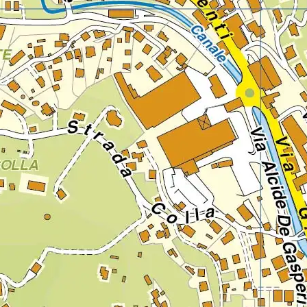
Lazio
Regione
Liguria
Regione
Lombardia
Regione
Marche
Regione
Molise
Regione
Piemonte
Regione
Puglia
Regione
Sardegna