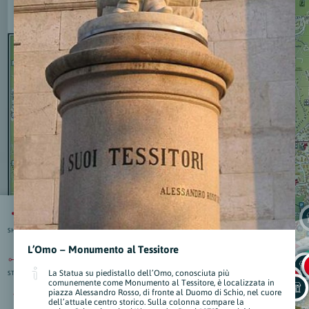
SHARE
L’Omo – Monumento al Tessitore
La Statua su piedistallo dell’Omo, conosciuta più
STRAD.
isti
:
comunemente come Monumento al Tessitore, è localizzata in
nti
piazza Alessandro Rosso, di fronte al Duomo di Schio, nel cuore
dell’attuale centro storico. Sulla colonna compare la