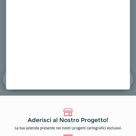
GARAGE ITALIA
Autofficine, Riparazioni e Manutenzioni
appa
Mostra sulla mappa
Aderisci al Nostro Progetto!
La tua azienda presente nei nostri progetti cartografici esclusivi.