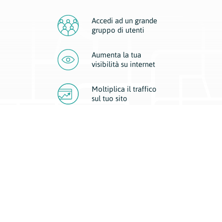
Accedi ad un grande
gruppo di utenti
Aumenta la tua
visibilità
su internet
Moltiplica il traffico
sul
tuo sito
Migliora la visibilità della tua attività con Geoplan.
Il nostro core business è costituito da due forme di comunicazione
d’eccellenza: cartacea e digitale. I progetti multimediali garantiscono ai
nostri inserzionisti una diffusione a 360° grazie a 4 canali di visibilità.
Affissioni, tascabili, web e mobile permettono ai nostri clienti di veicolare
il loro brand ad ogni tipologia di potenziale cliente.