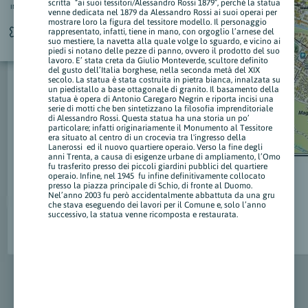
scritta “ai suoi tessitori/Alessandro Rossi 1879”, perché la statua
INFO
venne dedicata nel 1879 da Alessandro Rossi ai suoi operai per
mostrare loro la figura del tessitore modello. Il personaggio
rappresentato, infatti, tiene in mano, con orgoglio l’arnese del
suo mestiere, la navetta alla quale volge lo sguardo, e vicino ai
piedi si notano delle pezze di panno, ovvero il prodotto del suo
lavoro. E’ stata creta da Giulio Monteverde, scultore definito
del gusto dell’Italia borghese, nella seconda metà del XIX
secolo. La statua è stata costruita in pietra bianca, innalzata su
un piedistallo a base ottagonale di granito. Il basamento della
statua è opera di Antonio Caregaro Negrin e riporta incisi una
serie di motti che ben sintetizzano la filosofia imprenditoriale
di Alessandro Rossi. Questa statua ha una storia un po’
particolare; infatti originariamente il Monumento al Tessitore
era situato al centro di un crocevia tra l'ingresso della
Lanerossi ed il nuovo quartiere operaio. Verso la fine degli
anni Trenta, a causa di esigenze urbane di ampliamento, l’Omo
fu trasferito presso dei piccoli giardini pubblici del quartiere
operaio. Infine, nel 1945 fu infine definitivamente collocato
presso la piazza principale di Schio, di fronte al Duomo.
Nel’anno 2003 fu però accidentalmente abbattuta da una gru
che stava eseguendo dei lavori per il Comune e, solo l’anno
successivo, la statua venne ricomposta e restaurata.