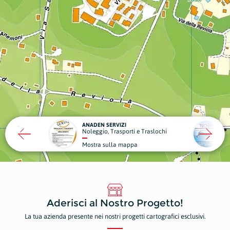
DE SANCTIS ASSICURAZIONI
ANADEN SERVIZI
T
Noleggio, Trasporti e Traslochi
I
 mappa
Mostra sulla mappa
M
Aderisci al Nostro Progetto!
La tua azienda presente nei nostri progetti cartografici esclusivi.