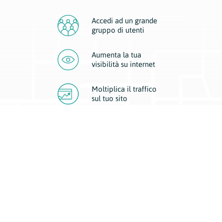
Accedi ad un grande
gruppo di utenti
Aumenta la tua
visibilità
su internet
Moltiplica il traffico
sul
tuo sito
Migliora la visibilità della tua attività con Geoplan.
Il nostro core business è costituito da due forme di comunicazione
d’eccellenza: cartacea e digitale. I progetti multimediali garantiscono ai
nostri inserzionisti una diffusione a 360° grazie a 4 canali di visibilità.
Affissioni, tascabili, web e mobile permettono ai nostri clienti di veicolare
il loro brand ad ogni tipologia di potenziale cliente.