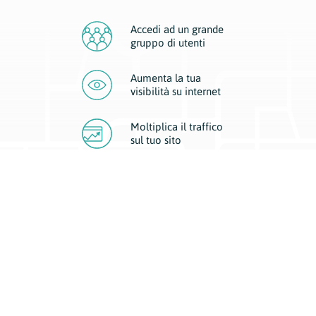
Accedi ad un grande
gruppo di utenti
Aumenta la tua
visibilità
su internet
Moltiplica il traffico
sul
tuo sito
Migliora la visibilità della tua attività con Geoplan.
Il nostro core business è costituito da due forme di comunicazione
d’eccellenza: cartacea e digitale. I progetti multimediali garantiscono ai
nostri inserzionisti una diffusione a 360° grazie a 4 canali di visibilità.
Affissioni, tascabili, web e mobile permettono ai nostri clienti di veicolare
il loro brand ad ogni tipologia di potenziale cliente.