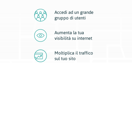
Accedi ad un grande
gruppo di utenti
Aumenta la tua
visibilità
su internet
Moltiplica il traffico
sul
tuo sito
Migliora la visibilità della tua attività con Geoplan.
Il nostro core business è costituito da due forme di comunicazione
d’eccellenza: cartacea e digitale. I progetti multimediali garantiscono ai
nostri inserzionisti una diffusione a 360° grazie a 4 canali di visibilità.
Affissioni, tascabili, web e mobile permettono ai nostri clienti di veicolare
il loro brand ad ogni tipologia di potenziale cliente.