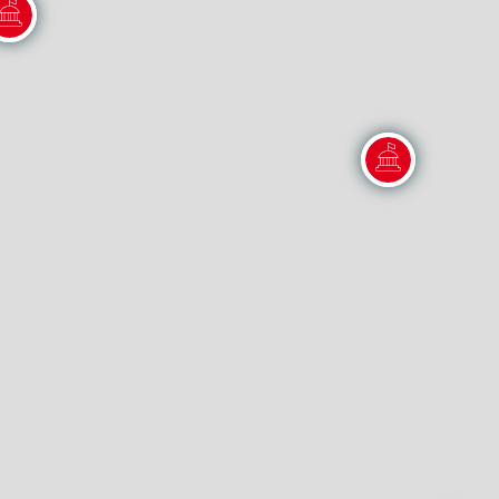
Regione
Sicilia
Regione
Toscana
Regione
Trentino-Alto Adige
Regione
Umbria
Regione
Valle d'Aosta
Regione
Veneto
Regione