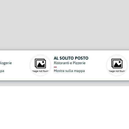
TO
VITTORIA ASSICURAZIONI
e
Mostra sulla mappa
a
derisci al Nostro Progett