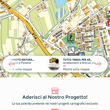
HASHIMOTÒ RISTORANTE GIAPPONESE
TUTTO TENDA PER ARREDARE
zerie
Arredamenti e Articoli per la Casa
mappa
Mostra sulla mappa
Aderisci al Nostro Progetto!
La tua azienda presente nei nostri progetti cartografici esclusivi.