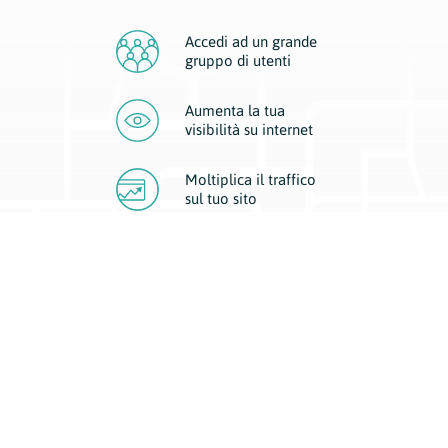
Accedi ad un grande
gruppo di utenti
Aumenta la tua
visibilità
su internet
Moltiplica il traffico
sul
tuo sito
Migliora la visibilità della tua attività con Geoplan.
Il nostro core business è costituito da due forme di comunicazione
d’eccellenza: cartacea e digitale. I progetti multimediali garantiscono ai
nostri inserzionisti una diffusione a 360° grazie a 4 canali di visibilità.
Affissioni, tascabili, web e mobile permettono ai nostri clienti di veicolare
il loro brand ad ogni tipologia di potenziale cliente.