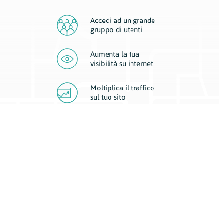
Accedi ad un grande
gruppo di utenti
Aumenta la tua
visibilità
su internet
Moltiplica il traffico
sul
tuo sito
Migliora la visibilità della tua attività con Geoplan.
Il nostro core business è costituito da due forme di comunicazione
d’eccellenza: cartacea e digitale. I progetti multimediali garantiscono ai
nostri inserzionisti una diffusione a 360° grazie a 4 canali di visibilità.
Affissioni, tascabili, web e mobile permettono ai nostri clienti di veicolare
il loro brand ad ogni tipologia di potenziale cliente.