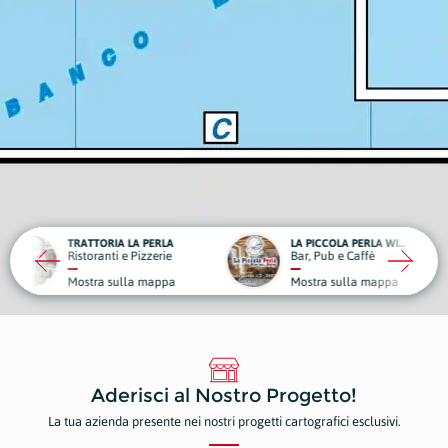
RIA LA PERLA
LA PICCOLA PERLA WINE BAR - BISTROT
WINE
nti e Pizzerie
Bar, Pub e Caffè
Enote
 sulla mappa
Mostra sulla mappa
Most
Aderisci al Nostro Progetto!
La tua azienda presente nei nostri progetti cartografici esclusivi.