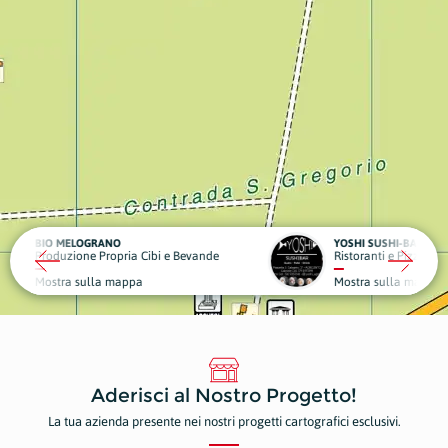
YOSHI SUSHI-BAR
Cibi e Bevande
Ristoranti e Pizzerie
Paraf
a
Mostra sulla mappa
Mostr
Aderisci al Nostro Progetto!
La tua azienda presente nei nostri progetti cartografici esclusivi.