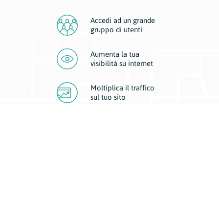
Accedi ad un grande
gruppo di utenti
Aumenta la tua
visibilità
su internet
Moltiplica il traffico
sul
tuo sito
Migliora la visibilità della tua attività con Geoplan.
Il nostro core business è costituito da due forme di comunicazione
d’eccellenza: cartacea e digitale. I progetti multimediali garantiscono ai
nostri inserzionisti una diffusione a 360° grazie a 4 canali di visibilità.
Affissioni, tascabili, web e mobile permettono ai nostri clienti di veicolare
il loro brand ad ogni tipologia di potenziale cliente.