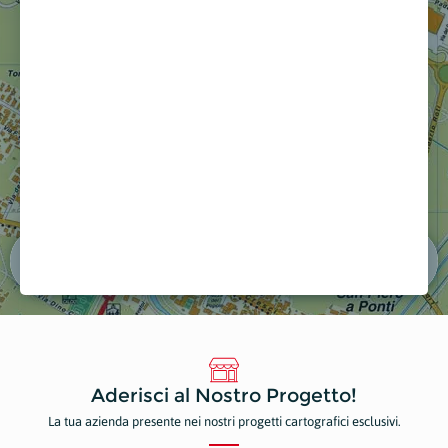
TRIS OFFICINA CARROZZERIA
AUTOFAC
 Riparazioni e Manutenzioni
Elettronica e Informatica
a mappa
Mostra sulla mappa
Aderisci al Nostro Progetto!
La tua azienda presente nei nostri progetti cartografici esclusivi.