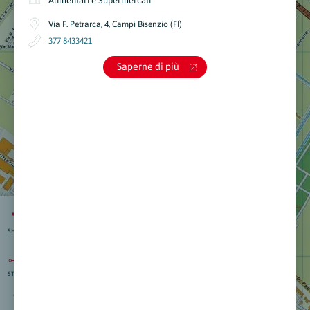
Alimentari e Supermercati
Via F. Petrarca, 4, Campi Bisenzio (FI)
377 8433421
Saperne di più
SHARE
STRAD.
isti
:
nti