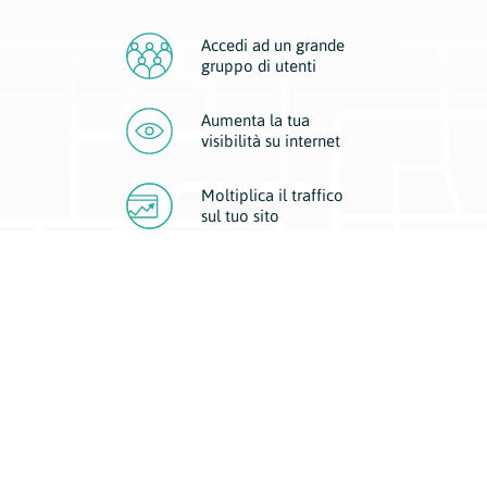
Accedi ad un grande
gruppo di utenti
Aumenta la tua
visibilità
su internet
Moltiplica il traffico
sul
tuo sito
Migliora la visibilità della tua attività con Geoplan.
Il nostro core business è costituito da due forme di comunicazione
d’eccellenza: cartacea e digitale. I progetti multimediali garantiscono ai
nostri inserzionisti una diffusione a 360° grazie a 4 canali di visibilità.
Affissioni, tascabili, web e mobile permettono ai nostri clienti di veicolare
il loro brand ad ogni tipologia di potenziale cliente.