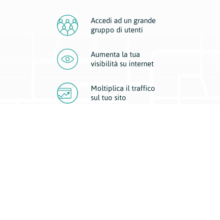
Accedi ad un grande
gruppo di utenti
Aumenta la tua
visibilità
su internet
Moltiplica il traffico
sul
tuo sito
Migliora la visibilità della tua attività con Geoplan.
Il nostro core business è costituito da due forme di comunicazione
d’eccellenza: cartacea e digitale. I progetti multimediali garantiscono ai
nostri inserzionisti una diffusione a 360° grazie a 4 canali di visibilità.
Affissioni, tascabili, web e mobile permettono ai nostri clienti di veicolare
il loro brand ad ogni tipologia di potenziale cliente.