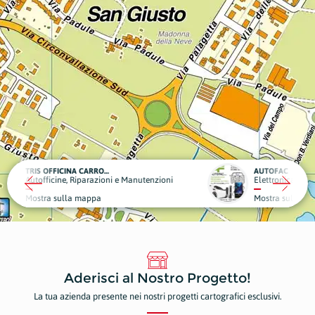
AUTOFAC
BEN
Manutenzioni
Elettronica e Informatica
Alim
Mostra sulla mappa
Mos
Aderisci al Nostro Progetto!
La tua azienda presente nei nostri progetti cartografici esclusivi.