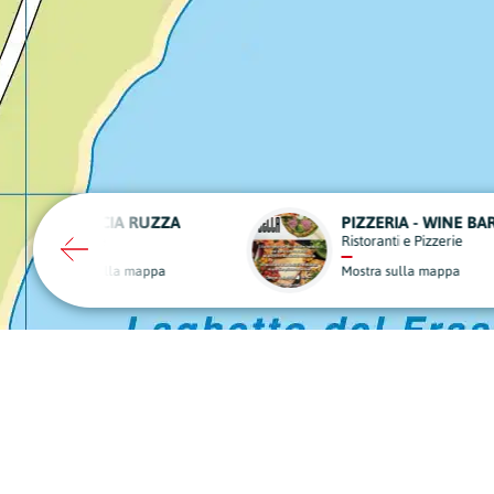
PIZZERIA - WINE BAR BELLA VITA
Ristoranti e Pizzerie
Mostra sulla mappa
A