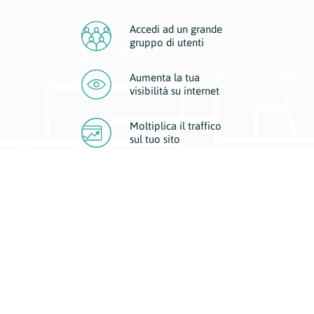
Accedi ad un grande
gruppo di utenti
Aumenta la tua
visibilità
su internet
Moltiplica il traffico
sul
tuo sito
Migliora la visibilità della tua attività con Geoplan.
Il nostro core business è costituito da due forme di comunicazione
d’eccellenza: cartacea e digitale. I progetti multimediali garantiscono ai
nostri inserzionisti una diffusione a 360° grazie a 4 canali di visibilità.
Affissioni, tascabili, web e mobile permettono ai nostri clienti di veicolare
il loro brand ad ogni tipologia di potenziale cliente.