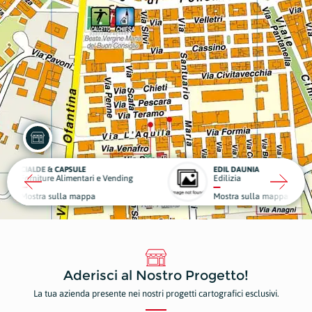
LE
EDIL DAUNIA
tari e Vending
Edilizia
Nolegg
appa
Mostra sulla mappa
Mostr
Aderisci al Nostro Progetto!
La tua azienda presente nei nostri progetti cartografici esclusivi.