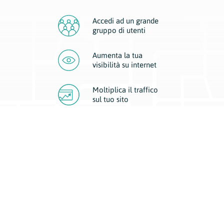
Accedi ad un grande
gruppo di utenti
Aumenta la tua
visibilità
su internet
Moltiplica il traffico
sul
tuo sito
Migliora la visibilità della tua attività con Geoplan.
Il nostro core business è costituito da due forme di comunicazione
d’eccellenza: cartacea e digitale. I progetti multimediali garantiscono ai
nostri inserzionisti una diffusione a 360° grazie a 4 canali di visibilità.
Affissioni, tascabili, web e mobile permettono ai nostri clienti di veicolare
il loro brand ad ogni tipologia di potenziale cliente.