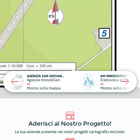
AGENZIA SAN GIOVANNI SERVIZI IMMOBILIARI
AM INNOVATION
M
Immobiliari
Elettronica e Informatica
No
sulla mappa
Mostra sulla mappa
Mo
Aderisci al Nostro Progetto!
La tua azienda presente nei nostri progetti cartografici esclusivi.