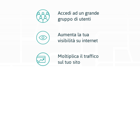
Accedi ad un grande
gruppo di utenti
Aumenta la tua
visibilità
su internet
Moltiplica il traffico
sul
tuo sito
Migliora la visibilità della tua attività con Geoplan.
Il nostro core business è costituito da due forme di comunicazione
d’eccellenza: cartacea e digitale. I progetti multimediali garantiscono ai
nostri inserzionisti una diffusione a 360° grazie a 4 canali di visibilità.
Affissioni, tascabili, web e mobile permettono ai nostri clienti di veicolare
il loro brand ad ogni tipologia di potenziale cliente.