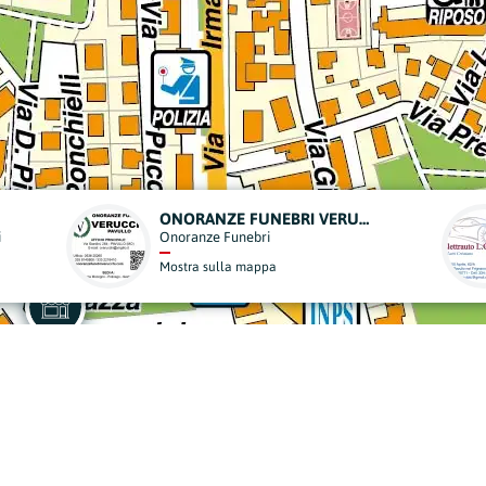
ELETTRAUTO L.C.
Autofficine, Riparazioni e Manutenzioni
Mostra sulla mappa
derisci al Nostro Progett