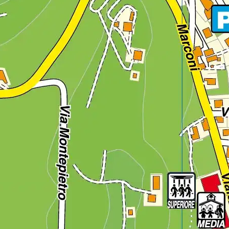
Regione
Sicilia
Regione
Toscana
Regione
Trentino-Alto Adige
Regione
Umbria
Regione
Valle d'Aosta
Regione
Veneto
Regione