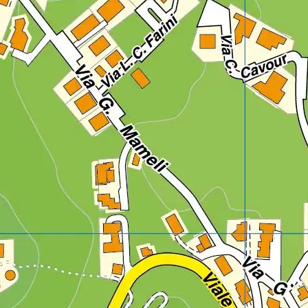
Lazio
Regione
Liguria
Regione
Lombardia
Regione
Marche
Regione
Molise
Regione
Piemonte
Regione
Puglia
Regione
Sardegna