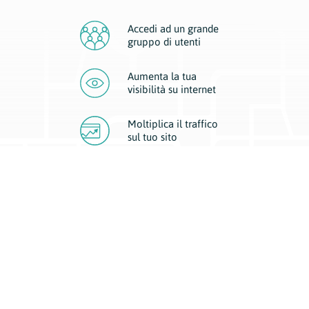
Accedi ad un grande
gruppo di utenti
Aumenta la tua
visibilità
su internet
Moltiplica il traffico
sul
tuo sito
Migliora la visibilità della tua attività con Geoplan.
Il nostro core business è costituito da due forme di comunicazione
d’eccellenza: cartacea e digitale. I progetti multimediali garantiscono ai
nostri inserzionisti una diffusione a 360° grazie a 4 canali di visibilità.
Affissioni, tascabili, web e mobile permettono ai nostri clienti di veicolare
il loro brand ad ogni tipologia di potenziale cliente.