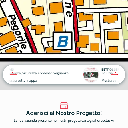
BETTIOL SERRAMENTI
eosorveglianza
Edilizia
Piante
Mostra sulla mappa
Mostr
Aderisci al Nostro Progetto!
La tua azienda presente nei nostri progetti cartografici esclusivi.