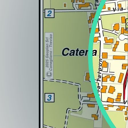
Regione
Sicilia
Regione
Toscana
Regione
Trentino-Alto Adige
Regione
Umbria
Regione
Valle d'Aosta
Regione
Veneto
Regione