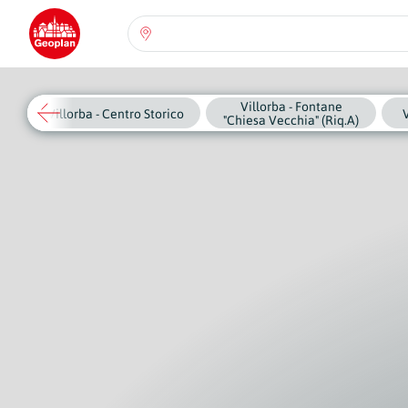
Seleziona una regione:
Abruzzo
Villorba - Fontane
Regione
Villorba - Centro Storico
V
"Chiesa Vecchia" (Riq.A)
Basilicata
Regione
Calabria
Regione
Campania
Regione
Emilia Romagna
Regione
Friuli-Venezia Giulia
Regione