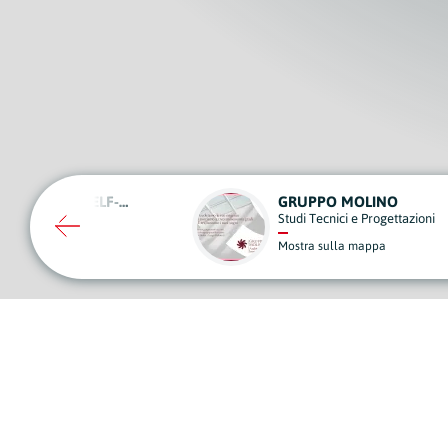
O MOLINO
CIVIS
ici e Progettazioni
Vigilanza, Sicurezza e Videosorvegl
lla mappa
Mostra sulla mappa
A