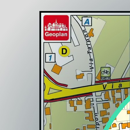
Lazio
Regione
Liguria
Regione
Lombardia
Regione
Marche
Regione
Molise
Regione
Piemonte
Regione
Puglia
Regione
Sardegna