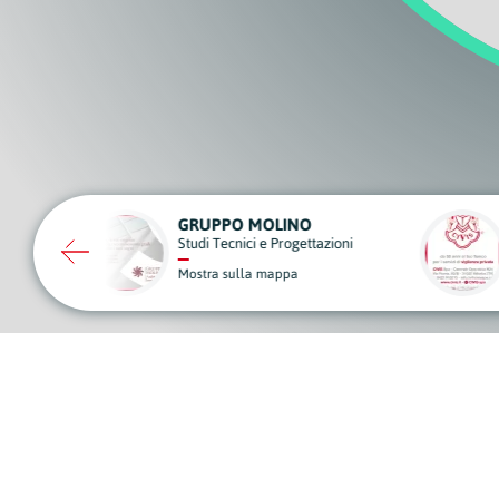
O MOLINO
CIVIS
ici e Progettazioni
Vigilanza, Sicurezza e Videosorvegl
lla mappa
Mostra sulla mappa
A