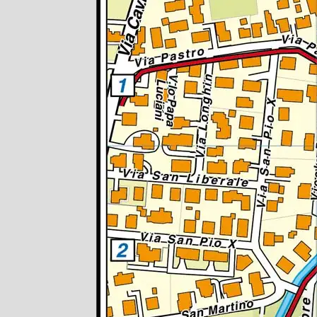
Lazio
Regione
Liguria
Regione
Lombardia
Regione
Marche
Regione
Molise
Regione
Piemonte
Regione
Puglia
Regione
Sardegna