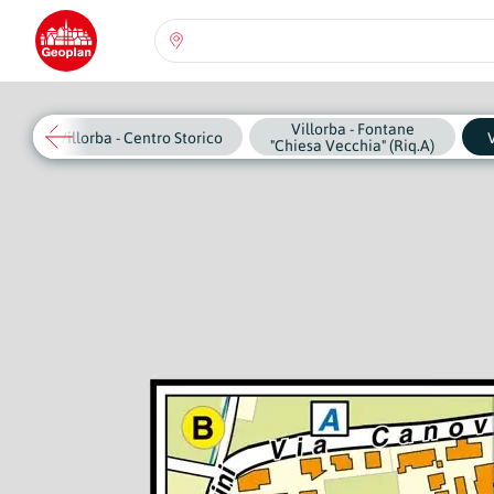
Seleziona una regione:
Abruzzo
Villorba - Fontane
Regione
Villorba - Centro Storico
V
"Chiesa Vecchia" (Riq.A)
Basilicata
Regione
Calabria
Regione
Campania
Regione
Emilia Romagna
Regione
Friuli-Venezia Giulia
Regione