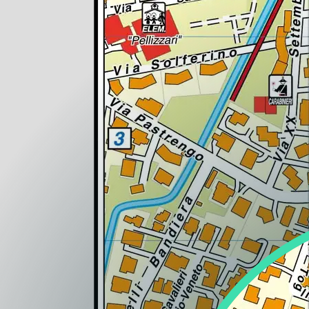
Regione
Sicilia
Regione
Toscana
Regione
Trentino-Alto Adige
Regione
Umbria
Regione
Valle d'Aosta
Regione
Veneto
Regione