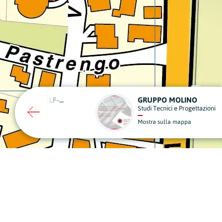
O MOLINO
CIVIS
ici e Progettazioni
Vigilanza, Sicurezza e Videosorvegl
lla mappa
Mostra sulla mappa
A