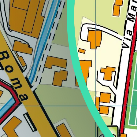
Lazio
Regione
Liguria
Regione
Lombardia
Regione
Marche
Regione
Molise
Regione
Piemonte
Regione
Puglia
Regione
Sardegna