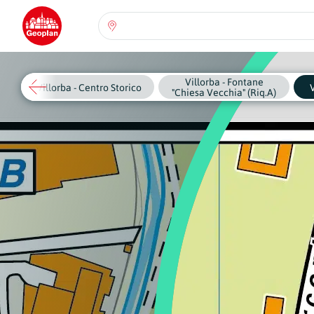
Seleziona una regione:
Abruzzo
Villorba - Fontane
Regione
Villorba - Centro Storico
V
"Chiesa Vecchia" (Riq.A)
Basilicata
Regione
Calabria
Regione
Campania
Regione
Emilia Romagna
Regione
Friuli-Venezia Giulia
Regione