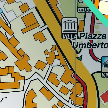
Regione
Sicilia
Regione
Toscana
Regione
Trentino-Alto Adige
Regione
Umbria
Regione
Valle d'Aosta
Regione
Veneto
Regione