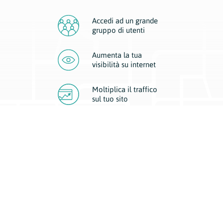
Accedi ad un grande
gruppo di utenti
Aumenta la tua
visibilità
su internet
Moltiplica il traffico
sul
tuo sito
Migliora la visibilità della tua attività con Geoplan.
Il nostro core business è costituito da due forme di comunicazione
d’eccellenza: cartacea e digitale. I progetti multimediali garantiscono ai
nostri inserzionisti una diffusione a 360° grazie a 4 canali di visibilità.
Affissioni, tascabili, web e mobile permettono ai nostri clienti di veicolare
il loro brand ad ogni tipologia di potenziale cliente.