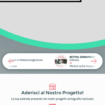
BETTIOL SERRAMENTI
deosorveglianza
Edilizia
Piante
Mostra sulla mappa
Mostr
Aderisci al Nostro Progetto!
La tua azienda presente nei nostri progetti cartografici esclusivi.