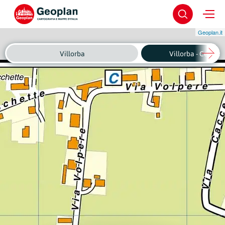
Geoplan.it
Villorba
Villorba - Centro 