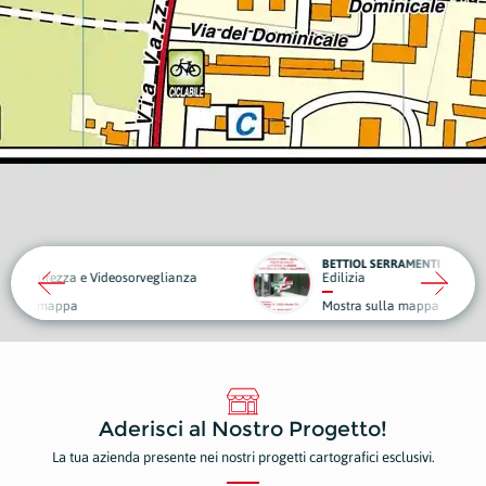
BETTIOL SERRAMENTI
eosorveglianza
Edilizia
Piante
Mostra sulla mappa
Mostr
Aderisci al Nostro Progetto!
La tua azienda presente nei nostri progetti cartografici esclusivi.