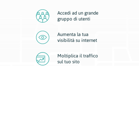
Accedi ad un grande
gruppo di utenti
Aumenta la tua
visibilità
su internet
Moltiplica il traffico
sul
tuo sito
Migliora la visibilità della tua attività con Geoplan.
Il nostro core business è costituito da due forme di comunicazione
d’eccellenza: cartacea e digitale. I progetti multimediali garantiscono ai
nostri inserzionisti una diffusione a 360° grazie a 4 canali di visibilità.
Affissioni, tascabili, web e mobile permettono ai nostri clienti di veicolare
il loro brand ad ogni tipologia di potenziale cliente.