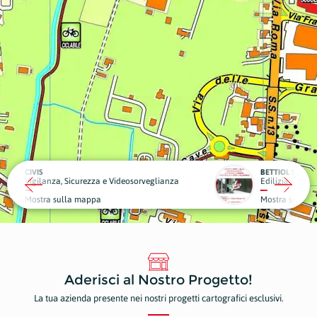
BETTIOL SERRAMENTI
eosorveglianza
Edilizia
Piante
Mostra sulla mappa
Mostr
Aderisci al Nostro Progetto!
La tua azienda presente nei nostri progetti cartografici esclusivi.