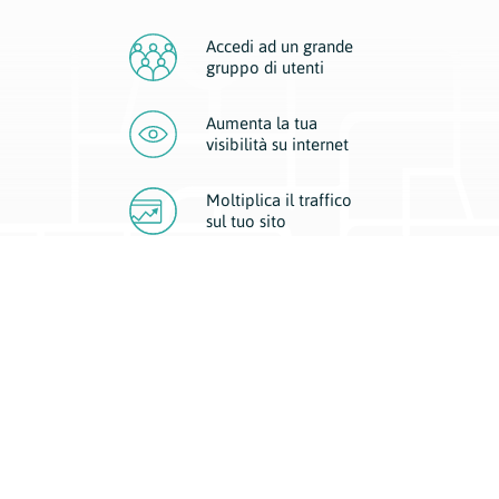
Accedi ad un grande
gruppo di utenti
Aumenta la tua
visibilità
su internet
Moltiplica il traffico
sul
tuo sito
Migliora la visibilità della tua attività con Geoplan.
Il nostro core business è costituito da due forme di comunicazione
d’eccellenza: cartacea e digitale. I progetti multimediali garantiscono ai
nostri inserzionisti una diffusione a 360° grazie a 4 canali di visibilità.
Affissioni, tascabili, web e mobile permettono ai nostri clienti di veicolare
il loro brand ad ogni tipologia di potenziale cliente.