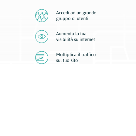
Accedi ad un grande
gruppo di utenti
Aumenta la tua
visibilità
su internet
Moltiplica il traffico
sul
tuo sito
Migliora la visibilità della tua attività con Geoplan.
Il nostro core business è costituito da due forme di comunicazione
d’eccellenza: cartacea e digitale. I progetti multimediali garantiscono ai
nostri inserzionisti una diffusione a 360° grazie a 4 canali di visibilità.
Affissioni, tascabili, web e mobile permettono ai nostri clienti di veicolare
il loro brand ad ogni tipologia di potenziale cliente.