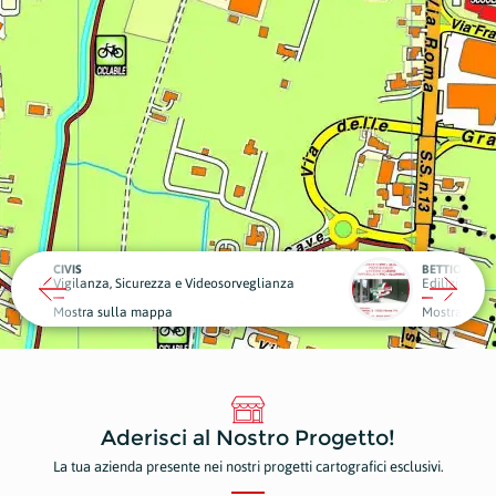
BETTIOL SERRAMENTI
eosorveglianza
Edilizia
Piante
Mostra sulla mappa
Mostr
Aderisci al Nostro Progetto!
La tua azienda presente nei nostri progetti cartografici esclusivi.